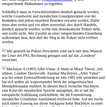
entsprechende Maßnahmen zu ergreifen.
Schließlich muss in Auswahlverfahren deutlich gemacht werden,
welche Grundwerte und moralischen Grundprinzipien von der
Institution und jedem einzelnen Beamten erwartet werden. Dafür
muss aber verbal und vor allem nonverbal, also durch Handeln,
deutlich gemacht werden, wofür eine demokratische Polizei steht,
und wofür nicht. Wer Zweifel an einer entsprechenden Einstellung
aufkommen lässt, dem darf der Weg in die Polizei nicht eröffnet
werden.
[1]
Wie generell im Polizei-Newsletter wird auch hier dem Wunsch
der Leser des PNL Rechnung getragen und auf das „Gendern“
verzichtet.
[2]
MacIntyre A (1985) After Virtue. A Study in Moral Theory. 2nd
edition. London: Duckworth. Alasdair MacIntyres „After Virtue“
war bei seiner Erstveröffentlichung im Jahr 1981 sehr umstritten und
hat sich seither als wegweisendes Werk der zeitgenössischen
Moralphilosophie etabliert. In diesem Buch versuchte MacIntyre,
eine Krise der moralischen Sprache anzugehen, die er auf die
europäische Aufklärung zurückführte, die die Formulierung
moralischer Grundsätze zunehmend erschwert hatte. Auf der Suche
nach einem Ausweg aus dieser Sackgasse kehrt MacIntyre zu einer