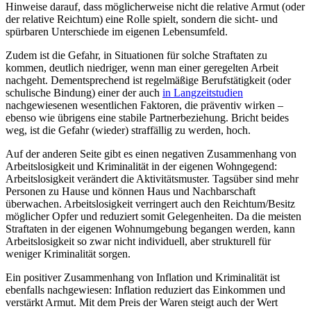
Hinweise darauf, dass möglicherweise nicht die relative Armut (oder
der relative Reichtum) eine Rolle spielt, sondern die sicht- und
spürbaren Unterschiede im eigenen Lebensumfeld.
Zudem ist die Gefahr, in Situationen für solche Straftaten zu
kommen, deutlich niedriger, wenn man einer geregelten Arbeit
nachgeht. Dementsprechend ist regelmäßige Berufstätigkeit (oder
schulische Bindung) einer der auch
in Langzeitstudien
nachgewiesenen wesentlichen Faktoren, die präventiv wirken –
ebenso wie übrigens eine stabile Partnerbeziehung. Bricht beides
weg, ist die Gefahr (wieder) straffällig zu werden, hoch.
Auf der anderen Seite gibt es einen negativen Zusammenhang von
Arbeitslosigkeit und Kriminalität in der eigenen Wohngegend:
Arbeitslosigkeit verändert die Aktivitätsmuster. Tagsüber sind mehr
Personen zu Hause und können Haus und Nachbarschaft
überwachen. Arbeitslosigkeit verringert auch den Reichtum/Besitz
möglicher Opfer und reduziert somit Gelegenheiten. Da die meisten
Straftaten in der eigenen Wohnumgebung begangen werden, kann
Arbeitslosigkeit so zwar nicht individuell, aber strukturell für
weniger Kriminalität sorgen.
Ein positiver Zusammenhang von Inflation und Kriminalität ist
ebenfalls nachgewiesen: Inflation reduziert das Einkommen und
verstärkt Armut. Mit dem Preis der Waren steigt auch der Wert