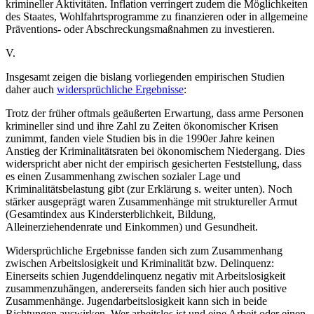
krimineller Aktivitäten. Inflation verringert zudem die Möglichkeiten
des Staates, Wohlfahrtsprogramme zu finanzieren oder in allgemeine
Präventions- oder Abschreckungsmaßnahmen zu investieren.
V.
Insgesamt zeigen die bislang vorliegenden empirischen Studien
daher auch
widersprüchliche Ergebnisse
:
Trotz der früher oftmals geäußerten Erwartung, dass arme Personen
krimineller sind und ihre Zahl zu Zeiten ökonomischer Krisen
zunimmt, fanden viele Studien bis in die 1990er Jahre keinen
Anstieg der Kriminalitätsraten bei ökonomischem Niedergang. Dies
widerspricht aber nicht der empirisch gesicherten Feststellung, dass
es einen Zusammenhang zwischen sozialer Lage und
Kriminalitätsbelastung gibt (zur Erklärung s. weiter unten). Noch
stärker ausgeprägt waren Zusammenhänge mit struktureller Armut
(Gesamtindex aus Kindersterblichkeit, Bildung,
Alleinerziehendenrate und Einkommen) und Gesundheit.
Widersprüchliche Ergebnisse fanden sich zum Zusammenhang
zwischen Arbeitslosigkeit und Kriminalität bzw. Delinquenz:
Einerseits schien Jugenddelinquenz negativ mit Arbeitslosigkeit
zusammenzuhängen, andererseits fanden sich hier auch positive
Zusammenhänge. Jugendarbeitslosigkeit kann sich in beide
Richtungen auswirken. Wer arbeitslos ist und eine Arbeit oder einen