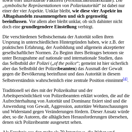
sowie eher individuelle Faktoren (Persönlichkeitsmerkmale). Die
„
symbolische Repräsentationen von Polizeiautorität
“ ist dabei nur
einer der vier Aspekte. Unklar bleibt,
wie diese vier Aspekte im
Alltagshandeln zusammengehen und sich gegenseitig
beeinflussen
. Vor allem aber bleibt unklar, ob sich dahinter nicht
doch eine
grundlegendere Einstellung
verbirgt.
Die verschiedenen Selbstschemata der Autorität sollen ihren
Ursprung in unterschiedlichen Hintergründen haben, wie z.B. der
praktischen Erfahrung, der Ausbildung und allgemein akzeptierter
gesellschaftlicher Normen. Zu Beginn ihres Beitrages betonen sie
unter Bezugnahme auf nationale und internationale Studien, dass
das Selbstbild
der Polizei
(„
of the police
“; gemeint ist hier sicherlich
aber das Selbstbild der Polizei
beamten
) das Ausmaß der Gewalt
gegen die Bevölkerung beeinflusst und dass Autorität in diesem
[4]
Selbstverständnis wahrscheinlich eine zentrale Position einnimmt
.
Traditionell sei dies mit der Polizeikultur und der
Arbeitspersönlichkeit von Polizeibeamten erklärt worden, die auf die
Aufrechterhaltung von Autorität und Dominanz fixiert sind und die
Anwendung von Gewalt, Aggression, autoritäre Weltanschauungen
und Widerstand gegen Veränderungen fördern. Dieser Ansatz würde
aber, so die Autoren, die alltäglichen Herausforderungen übersehen,
denen sich Polizeibeamte ausgesetzt sehen.