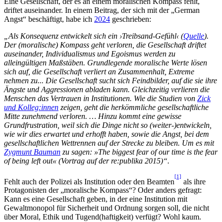
Eine Gesellschaft, der es an einem moralischen Kompass fehlt,
driftet auseinander. In einem Beitrag, der sich mit der „German
Angst“ beschäftigt, habe ich
2024
geschrieben:
„Als Konsequenz entwickelt sich ein ›Treibsand-Gefühl‹ (
Quelle
).
Der (moralische) Kompass geht verloren, die Gesellschaft driftet
auseinander, Individualismus und Egoismus werden zu
alleingültigen Maßst
ä
ben. Grundlegende moralische Werte l
ö
sen
sich auf, die Gesellschaft verliert an Zusammenhalt, Extreme
nehmen zu... Die Gesellschaft sucht sich Feindbilder, auf die sie ihre
Ä
ngste und Aggressionen abladen kann. Gleichzeitig verlieren die
Menschen das Vertrauen in Institutionen. Wie die Studien von
Zick
und Kolleg:innen
zeigen, geht die herkömmliche gesellschaftliche
Mitte zunehmend verloren. … Hinzu kommt eine gewisse
Grundfrustration, weil sich die Dinge nicht so (weiter-)entwickeln,
wie wir dies erwartet und erhofft haben, sowie die Angst, bei dem
gesellschaftlichen Wettrennen auf der Strecke zu bleiben. Um es mit
Zygmunt Bauman
zu sagen: »The biggest fear of our time is the fear
of being left out« (Vortrag auf der re:publika 2015)“.
[1]
Fehlt auch der Polizei als Institution oder den Beamten
als ihre
Protagonisten der „moralische Kompass“? Oder anders gefragt:
Kann es eine Gesellschaft geben, in der eine Institution mit
Gewaltmonopol für Sicherheit und Ordnung sorgen soll, die nicht
über Moral, Ethik und Tugend(haftigkeit) verfügt? Wohl kaum.