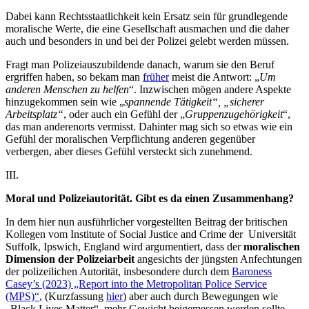
Dabei kann Rechtsstaatlichkeit kein Ersatz sein für grundlegende
moralische Werte, die eine Gesellschaft ausmachen und die daher
auch und besonders in und bei der Polizei gelebt werden müssen.
Fragt man Polizeiauszubildende danach, warum sie den Beruf
ergriffen haben, so bekam man
früher
meist die Antwort: „
Um
anderen Menschen zu helfen
“. Inzwischen mögen andere Aspekte
hinzugekommen sein wie „
spannende Tätigkeit“, „sicherer
Arbeitsplatz“
, oder auch ein Gefühl der „
Gruppenzugehörigkeit
“,
das man anderenorts vermisst. Dahinter mag sich so etwas wie ein
Gefühl der moralischen Verpflichtung anderen gegenüber
verbergen, aber dieses Gefühl versteckt sich zunehmend.
III.
Moral und Polizeiautorität. Gibt es da einen Zusammenhang?
In dem hier nun ausführlicher vorgestellten Beitrag der britischen
Kollegen vom Institute of Social Justice and Crime der Universität
Suffolk, Ipswich, England wird argumentiert, dass der
moralischen
Dimension der Polizeiarbeit
angesichts der jüngsten Anfechtungen
der polizeilichen Autorität, insbesondere durch dem
Baroness
Casey’s (2023) „Report into the Metropolitan Police Service
(MPS)“
, (Kurzfassung
hier
) aber auch durch Bewegungen wie
„Black Lives Matter“, mehr Gewicht beigemessen werden sollte.