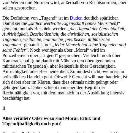
von Werten und Normen wird, außerhalb von Rechtsnormen, eher
selten gesprochen.
Die Definition von „Tugend“ ist im
Duden
deutlich spärlicher.
Damit sei die „
sittlich wertvolle Eigenschaft (eines Menschen)
“
gemeint, und als Beispiele werden „
die Tugend der Gerechtigkeit,
Aufrichtigkeit, Bescheidenheit, die christlichen, sozialistischen
Tugenden, weibliche, männliche, preußische, militärische
Tugenden
“ genannt. Und: „
Jeder Mensch hat seine Tugenden und
seine Fehler
“. Noch weniger als über „Moral“ wird im
Polizeibereich über „Tugend“ gesprochen. Vielleicht noch über
Kameradschaft (und damit mit Nähe zu den oben genannten
militärischen Tugenden), aber keinesfalls über Gerechtigkeit,
Aufrichtigkeit oder Bescheidenheit. Zumindest nicht, wenn es um
polizeiliches Handeln geht. Obwohl: Gerecht will man handeln, ist
sich dabei aber im Klaren, dass dies oftmals nicht gelingt oder
gelingen kann. Daher schiebt man eher den Begriff der
Rechtmäßigkeit vor, mit dem man sich in der Ausbildung intensiv
beschäftigt hat.
II.
Alles veraltet? Oder wozu sind Moral, Ethik und
Tugend(haftigkeit) noch gut?