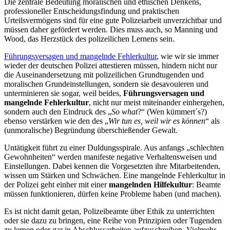
Die zentrale Bedeutung moralischen und ethischen Denkens,
professioneller Entscheidungsfindung und praktischen
Urteilsvermögens sind für eine gute Polizeiarbeit unverzichtbar und
müssen daher gefördert werden. Dies muss auch, so Manning und
Wood, das Herzstück des polizeilichen Lernens sein.
Führungsversagen und mangelnde Fehlerkultur
, wie wir sie immer
wieder der deutschen Polizei attestieren müssen, hindern nicht nur
die Auseinandersetzung mit polizeilichen Grundtugenden und
moralischen Grundeinstellungen, sondern sie desavouieren und
unterminieren sie sogar, weil beides,
Führungsversagen und
mangelnde Fehlerkultur
, nicht nur meist miteinander einhergehen,
sondern auch den Eindruck des „
So what
?“ (Wen kümmert´s?)
ebenso verstärken wie den des „
Wir tun es, weil wir es können
“ als
(unmoralische) Begründung überschießender Gewalt.
Untätigkeit führt zu einer Duldungsspirale. Aus anfangs „schlechten
Gewohnheiten“ werden manifeste negative Verhaltensweisen und
Einstellungen. Dabei kennen die Vorgesetzten ihre Mitarbeitenden,
wissen um Stärken und Schwächen. Eine mangelnde Fehlerkultur in
der Polizei geht einher mit einer
mangelnden Hilfekultur
: Beamte
müssen funktionieren, dürfen keine Probleme haben (und machen).
Es ist nicht damit getan, Polizeibeamte über Ethik zu unterrichten
oder sie dazu zu bringen, eine Reihe von Prinzipien oder Tugenden
zu lernen oder gar in Abschlussarbeiten aufzuschreiben. Vielmehr