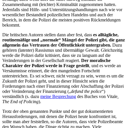
Zusammenhang mit (leichter) Kriminalität zugenommen hatten.
Jedenfalls sind Hilfe- und Unterstützungshandlungen nach wie vor
wesentlicher Bestandteil polizeilichen Handelns und auch der
Bereich, in dem die Polizei die meisten positiven Rückmeldungen
bekommt.
Die britischen Autoren stellen dann aber fest, dass
es alltägliche,
routinemäßige und „normale“ Mängel der Polizei gibt, die ganz
allgemein das Vertrauen der Öffentlichkeit untergraben.
Dazu
gehören (latenter) Rassismus und übermäßige Gewalt. Gleichzeitig
werde die Polizei dafür kritisiert, dass sie zu langsam auf die
Veränderungen in der Gesellschaft reagiert.
Der moralische
Charakter der Polizei werde in Frage gestellt
, und es werde an
Versäumnisse erinnert, die den mangelnden Fortschritt
unterstreichen. Es sei schwer, nicht verzagt zu sein, wenn es um die
Zukunft der Polizei geht, und in dieser Hinsicht seien die
Forderungen nach einer Finanzierung oder Abschaffung der Polizei
oder Veränderung der Finanzierung („
defund the police
“)
verständlich (s. dazu
meine Besprechung
des Buches von Vitale
,
The End of Policing
).
Trotz der oben genannten Punkte und der gut dokumentierten
Herausforderungen, mit denen die Polizei heute konfrontiert ist,
sollte man aber feststellen, so die Autoren, dass viele Polizeibeamte
den Wunsch haben, die Dinge richtig zu machen. Viele