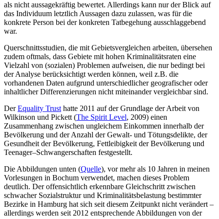
als nicht aussagekräftig bewertet. Allerdings kann nur der Blick auf
das Individuum letztlich Aussagen dazu zulassen, was für die
konkrete Person bei der konkreten Tatbegehung ausschlaggebend
war.
Querschnittsstudien, die mit Gebietsvergleichen arbeiten, übersehen
zudem oftmals, dass Gebiete mit hohen Kriminalitätsraten eine
Vielzahl von (sozialen) Problemen aufweisen, die nur bedingt bei
der Analyse berücksichtigt werden können, weil z.B. die
vorhandenen Daten aufgrund unterschiedlicher geografischer oder
inhaltlicher Differenzierungen nicht miteinander vergleichbar sind.
Der
Equality Trust
hatte 2011 auf der Grundlage der Arbeit von
Wilkinson und Pickett (
The Spirit Level
, 2009) einen
Zusammenhang zwischen ungleichem Einkommen innerhalb der
Bevölkerung und der Anzahl der Gewalt- und Tötungsdelikte, der
Gesundheit der Bevölkerung, Fettleibigkeit der Bevölkerung und
Teenager–Schwangerschaften festgestellt.
Die Abbildungen unten (
Quelle
), vor mehr als 10 Jahren in meinen
Vorlesungen in Bochum verwendet, machen dieses Problem
deutlich. Der offensichtlich erkennbare Gleichschritt zwischen
schwacher Sozialstruktur und Kriminalitätsbelastung bestimmter
Bezirke in Hamburg hat sich seit diesem Zeitpunkt nicht verändert –
allerdings werden seit 2012 entsprechende Abbildungen von der