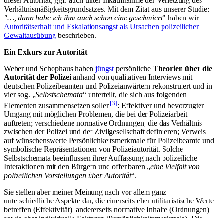
dieser Autorität, ggf. auch unter Inkaufnahme der Verletzung des
Verhältnismäßigkeitsgrundsatzes. Mit dem Zitat aus unserer Studie:
"…, dann habe ich ihm auch schon eine geschmiert
" haben wir
Autoritätserhalt und Eskalationsangst als Ursachen polizeilicher
Gewaltausübung
beschrieben.
Ein Exkurs zur Autorität
Weber und Schophaus haben
jüngst
persönliche
Theorien über die
Autorität der Polizei
anhand von qualitativen Interviews mit
deutschen Polizeibeamten und Polizeianwärtern rekonstruiert und in
vier sog. „
Selbstschemata
“ unterteilt, die sich aus folgenden
[3]
Elementen zusammensetzen sollen
: Effektiver und bevorzugter
Umgang mit möglichen Problemen, die bei der Polizeiarbeit
auftreten; verschiedene normative Ordnungen, die das Verhältnis
zwischen der Polizei und der Zivilgesellschaft definieren; Verweis
auf wünschenswerte Persönlichkeitsmerkmale für Polizeibeamte und
symbolische Repräsentationen von Polizeiautorität. Solche
Selbstschemata beeinflussen ihrer Auffassung nach polizeiliche
Interaktionen mit den Bürgern und offenbaren „
eine Vielfalt von
polizeilichen Vorstellungen über Autorität
“.
Sie stellen aber meiner Meinung nach vor allem ganz
unterschiedliche Aspekte dar, die einerseits eher utilitaristische Werte
betreffen (Effektivität), andererseits normative Inhalte (Ordnungen)