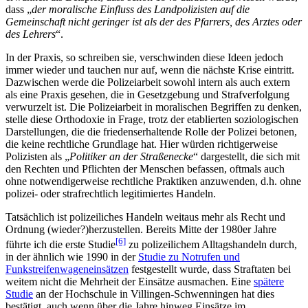
dass „
der moralische Einfluss des Landpolizisten auf die
Gemeinschaft nicht geringer ist als der des Pfarrers, des Arztes oder
des Lehrers
“.
In der Praxis, so schreiben sie, verschwinden diese Ideen jedoch
immer wieder und tauchen nur auf, wenn die nächste Krise eintritt.
Dazwischen werde die Polizeiarbeit sowohl intern als auch extern
als eine Praxis gesehen, die in Gesetzgebung und Strafverfolgung
verwurzelt ist. Die Polizeiarbeit in moralischen Begriffen zu denken,
stelle diese Orthodoxie in Frage, trotz der etablierten soziologischen
Darstellungen, die die friedenserhaltende Rolle der Polizei betonen,
die keine rechtliche Grundlage hat. Hier würden richtigerweise
Polizisten als „
Politiker an der Straßenecke
“ dargestellt, die sich mit
den Rechten und Pflichten der Menschen befassen, oftmals auch
ohne notwendigerweise rechtliche Praktiken anzuwenden, d.h. ohne
polizei- oder strafrechtlich legitimiertes Handeln.
Tatsächlich ist polizeiliches Handeln weitaus mehr als Recht und
Ordnung (wieder?)herzustellen. Bereits Mitte der 1980er Jahre
[6]
führte ich die erste Studie
zu polizeilichem Alltagshandeln durch,
in der ähnlich wie 1990 in der
Studie zu Notrufen und
Funkstreifenwageneinsätzen
festgestellt wurde, dass Straftaten bei
weitem nicht die Mehrheit der Einsätze ausmachen. Eine
spätere
Studie
an der Hochschule in Villingen-Schwenningen hat dies
bestätigt, auch wenn über die Jahre hinweg Einsätze im