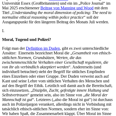
Universität Essex (Großbritannien) und ein im „Police Journal“ im
Mai 2025 erschienener
Beitrag von Manning und Wood
mit dem
Titel „
Understanding the moral dimension of policing: The need to
normalise ethical reasoning within police practice
“ soll der
Ausgangspunkt für den längeren Beitrag des Monats Juli werden.
I.
Moral, Tugend und Polizei?
Folgt man der
Definition im Duden
, gibt es zwei unterschiedliche
Ansätze: Einerseits bezeichnet Moral die „
Gesamtheit von ethisch-
sittlichen Normen, Grundsätzen, Werten, die das
zwischenmenschliche Verhalten einer Gesellschaft regulieren, die
von ihr als verbindlich akzeptiert werden
“. Andererseits (und
individuell betrachtet) steht der Begriff für sittliches Empfinden
eines Einzelnen oder einer Gruppe. Der Duden verweist auch auf
Kant und seine Lehre vom sittlichen Verhalten des Menschen und
auf den Begriff der Ethik. Letztlich soll damit auch die Bereitschaft,
sich einzusetzen, „
Disziplin, Zucht, gefestigte innere Haltung und
Selbstvertrauen
“ gemeint sein, also im Sinne von „
die Moral der
Mannschaft ist gut
“. Letzteres („also die Moral ist gut“) ist durchaus
auch im Polizeijargon verankert, allerdings nicht in Verbindung mit
tatsächlich ethisch-sittlichen Normen, sondern eher im Sinne von:
Wir haben Spaß, die Zusammenarbeit klappt. Über Moral im Sinne