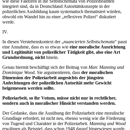
wie diese Faktoren in die Selbstschemata von Polizeibeamten
integriert sind, da in Deutschland Autoritätskonzepte in der
polizeilichen Ausbildung kaum systematisch thematisiert würden,
obwohl ein Wandel hin zu einer „reflexiven Polizei“ diskutiert
werde.
IV.
In diesen Verstehenskontext der „
nuancierten Selbstschemata
“ passt
eine Annahme, dass es so etwas wie
eine moralische Ausrichtung
und Legitimität von polizeilicher Tätigkeit gibt, also eine Art
Grundordnung, nicht
hinein.
Genau hiermit beschäftigt sich der Beitrag von
Marc Manning und
Dominique Wood
. Sie argumentieren, dass
der moralischen
Dimension der Polizeiarbeit angesichts der jüngsten
Anfechtungen der polizeilichen Autorität mehr Gewicht
beigemessen werden sollte.
Polizeiarbeit, so ihr Votum, müsse nicht nur in rechtlicher,
sondern auch in moralischer Hinsicht verstanden werden.
Der Gedanke, dass die Ausübung der Polizeiarbeit eine moralische
Grundlage erfordert, ist nicht neu, ebenso wenig wie die Förderung
von Tugend und Charakter in der Polizeiarbeit.
Manning und Wood
erwähnen als Beispiel, dass schon 1948 darauf hingewiesen wurde,