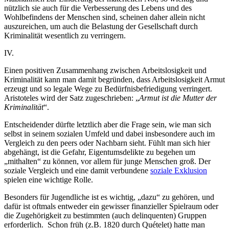
nützlich sie auch für die Verbesserung des Lebens und des
Wohlbefindens der Menschen sind, scheinen daher allein nicht
auszureichen, um auch die Belastung der Gesellschaft durch
Kriminalität wesentlich zu verringern.
IV.
Einen positiven Zusammenhang zwischen Arbeitslosigkeit und
Kriminalität kann man damit begründen, dass Arbeitslosigkeit Armut
erzeugt und so legale Wege zu Bedürfnisbefriedigung verringert.
Aristoteles wird der Satz zugeschrieben: „
Armut ist die Mutter der
Kriminalität
“.
Entscheidender dürfte letztlich aber die Frage sein, wie man sich
selbst in seinem sozialen Umfeld und dabei insbesondere auch im
Vergleich zu den peers oder Nachbarn sieht. Fühlt man sich hier
abgehängt, ist die Gefahr, Eigentumsdelikte zu begehen um
„mithalten“ zu können, vor allem für junge Menschen groß. Der
soziale Vergleich und eine damit verbundene
soziale Exklusion
spielen eine wichtige Rolle.
Besonders für Jugendliche ist es wichtig, „dazu“ zu gehören, und
dafür ist oftmals entweder ein gewisser finanzieller Spielraum oder
die Zugehörigkeit zu bestimmten (auch delinquenten) Gruppen
erforderlich. Schon früh (z.B. 1820 durch Quételet) hatte man