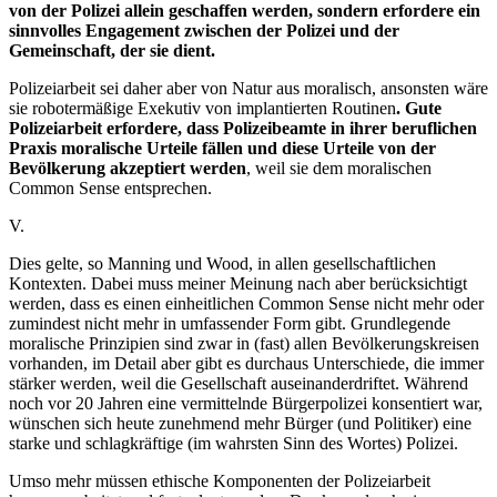
von der Polizei allein geschaffen werden, sondern erfordere ein
sinnvolles Engagement zwischen der Polizei und der
Gemeinschaft, der sie dient.
Polizeiarbeit sei daher aber von Natur aus moralisch, ansonsten wäre
sie robotermäßige Exekutiv von implantierten Routinen
. Gute
Polizeiarbeit erfordere, dass Polizeibeamte in ihrer beruflichen
Praxis moralische Urteile fällen und diese Urteile von der
Bevölkerung akzeptiert werden
, weil sie dem moralischen
Common Sense entsprechen.
V.
Dies gelte, so Manning und Wood, in allen gesellschaftlichen
Kontexten. Dabei muss meiner Meinung nach aber berücksichtigt
werden, dass es einen einheitlichen Common Sense nicht mehr oder
zumindest nicht mehr in umfassender Form gibt. Grundlegende
moralische Prinzipien sind zwar in (fast) allen Bevölkerungskreisen
vorhanden, im Detail aber gibt es durchaus Unterschiede, die immer
stärker werden, weil die Gesellschaft auseinanderdriftet. Während
noch vor 20 Jahren eine vermittelnde Bürgerpolizei konsentiert war,
wünschen sich heute zunehmend mehr Bürger (und Politiker) eine
starke und schlagkräftige (im wahrsten Sinn des Wortes) Polizei.
Umso mehr müssen ethische Komponenten der Polizeiarbeit