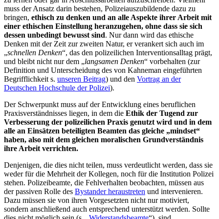
muss der Ansatz darin bestehen, Polizeiauszubildende dazu zu
bringen,
ethisch zu denken und an alle Aspekte ihrer Arbeit mit
einer ethischen Einstellung heranzugehen, ohne dass sie sich
dessen unbedingt bewusst sind
. Nur dann wird das ethische
Denken mit der Zeit zur zweiten Natur, er verankert sich auch im
„
schnellen Denken
“, das den polizeilichen Interventionsalltag prägt,
und bleibt nicht nur dem „
langsamen Denken
“ vorbehalten (zur
Definition und Unterscheidung des von Kahneman eingeführten
Begrifflichkeit s.
unseren Beitrag
) und den
Vortrag an der
Deutschen Hochschule der Polizei
).
Der Schwerpunkt muss auf der Entwicklung eines beruflichen
Praxisverständnisses liegen, in dem die
Ethik der Tugend zur
Verbesserung der polizeilichen Praxis genutzt wird und in dem
alle an Einsätzen beteiligten Beamten das gleiche „mindset“
haben, also mit dem gleichen moralischen Grundverständnis
ihre Arbeit verrichten.
Denjenigen, die dies nicht teilen, muss verdeutlicht werden, dass sie
weder für die Mehrheit der Kollegen, noch für die Institution Polizei
stehen. Polizeibeamte, die Fehlverhalten beobachten, müssen aus
der passiven Rolle des
Bystander heraustreten
und intervenieren.
Dazu müssen sie von ihren Vorgesetzten nicht nur motiviert,
sondern anschließend auch entsprechend unterstützt werden. Sollte
dies nicht möglich sein (s. „
Widerstandsbeamte
“), sind