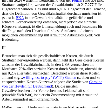
Im Jahr 2024 wurden in Deutschland von der
Polizei
rund 3.4 Mio.
Straftaten aufgeklärt, wovon der Gewaltkriminalität 217.277 Fälle
zugerechnet wurden. Das sind rund 6,4 %. Ungeachtet der Tatsache,
dass die Definition von Gewaltkriminalität durchaus umstritten ist
(so ist lt.
BKA
in der Gewaltkriminalität die gefährliche und
schwere Körperverletzung enthalten, nicht jedoch die einfache
Körperverletzung), ist die Unterscheidung auch und besonders für
die Frage nach den Ursachen für diese Straftaten und einem
möglichen Zusammenhang mit Armut und Arbeit(slosigkeit) von
Bedeutung.
III.
Betrachtet man sich die gesellschaftlichen Kosten, die durch
Straftaten hervorgerufen werden, dann geht das Gros dieser Kosten
zulasten der Gewaltkriminalität. In den USA verursachen die
Mordtaten 70% aller sozialen Kosten durch Straftaten, obwohl sie
nur 0,2% aller taten ausmachen. Berechnet werden diese Kosten
anhand sog. „
willingness to pay“ (WTP) Studien
(s. dazu und zu
entsprechenden Kosten-Nutzen-Analysen die Studie von
Caroline
von der Heyden für Deutschland
). Da die meisten
Gewaltverbrechen aber Verbrechen aus Leidenschaft sind
(einschließlich Wut), ist hier ein Zusammenhang mit Armut und
Arbeit zumindest nicht offensichtlich.
Maßnahmen zur Linderung der materiellen Not, so wichtig und