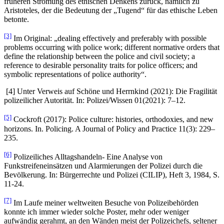
früheren Strömung des ethischen Denkens zurück, nämlich zu
Aristoteles, der die Bedeutung der „Tugend“ für das ethische Leben
betonte.
[3]
Im Original: „dealing effectively and preferably with possible
problems occurring with police work; different normative orders that
define the relationship between the police and civil society; a
reference to desirable personality traits for police officers; and
symbolic representations of police authority“.
[4] Unter Verweis auf Schöne und Herrnkind (2021): Die Fragilität
polizeilicher Autorität. In: Polizei/Wissen 01(2021): 7–12.
[5]
Cockroft (2017): Police culture: histories, orthodoxies, and new
horizons. In. Policing. A Journal of Policy and Practice 11(3): 229–
235.
[6]
Polizeiliches Alltagshandeln- Eine Analyse von
Funkstreifeneinsätzen und Alarmierungen der Polizei durch die
Bevölkerung. In: Bürgerrechte und Polizei (CILIP), Heft 3, 1984, S.
11-24.
[7]
Im Laufe meiner weltweiten Besuche von Polizeibehörden
konnte ich immer wieder solche Poster, mehr oder weniger
aufwändig gerahmt, an den Wänden meist der Polizeichefs, seltener