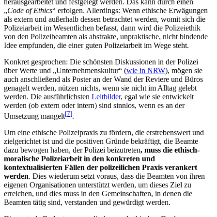
herausgearbeitet und festgelegt werden. Das kann durch einen
„
Code of Ethics
“ erfolgen. Allerdings: Wenn ethische Erwägungen
als extern und außerhalb dessen betrachtet werden, womit sich die
Polizeiarbeit im Wesentlichen befasst, dann wird die Polizeiethik
von den Polizeibeamten als abstrakte, unpraktische, nicht bindende
Idee empfunden, die einer guten Polizeiarbeit im Wege steht.
Konkret gesprochen: Die schönsten Diskussionen in der Polizei
über Werte und „Unternehmenskultur“ (
wie in NRW
), mögen sie
auch anschließend als Poster an der Wand der Reviere und Büros
genagelt werden, nützen nichts, wenn sie nicht im Alltag gelebt
werden. Die ausführlichsten
Leitbilder
, egal wie sie entwickelt
werden (ob extern oder intern) sind sinnlos, wenn es an der
[7]
Umsetzung mangelt
.
Um eine ethische Polizeipraxis zu fördern, die erstrebenswert und
zielgerichtet ist und die positiven Gründe bekräftigt, die Beamte
dazu bewogen haben, der Polizei beizutreten
, muss die ethisch-
moralische Polizeiarbeit in den konkreten und
kontextualisierten Fällen der polizeilichen Praxis verankert
werden
. Dies wiederum setzt voraus, dass die Beamten von ihren
eigenen Organisationen unterstützt werden, um dieses Ziel zu
erreichen, und dies muss in den Gemeinschaften, in denen die
Beamten tätig sind, verstanden und gewürdigt werden.