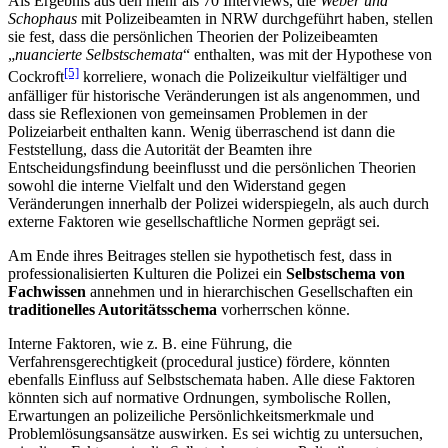
Als Ergebnis aus den mehr als 70 Interviews, die
Weber und
Schophaus
mit Polizeibeamten in NRW durchgeführt haben, stellen
sie fest, dass die persönlichen Theorien der Polizeibeamten
„
nuancierte Selbstschemata
“ enthalten, was mit der Hypothese von
[5]
Cockroft
korreliere, wonach die Polizeikultur vielfältiger und
anfälliger für historische Veränderungen ist als angenommen, und
dass sie Reflexionen von gemeinsamen Problemen in der
Polizeiarbeit enthalten kann. Wenig überraschend ist dann die
Feststellung, dass die Autorität der Beamten ihre
Entscheidungsfindung beeinflusst und die persönlichen Theorien
sowohl die interne Vielfalt und den Widerstand gegen
Veränderungen innerhalb der Polizei widerspiegeln, als auch durch
externe Faktoren wie gesellschaftliche Normen geprägt sei.
Am Ende ihres Beitrages stellen sie hypothetisch fest, dass in
professionalisierten Kulturen die Polizei ein
Selbstschema von
Fachwissen
annehmen und in hierarchischen Gesellschaften ein
traditionelles Autoritätsschema
vorherrschen könne.
Interne Faktoren, wie z. B. eine Führung, die
Verfahrensgerechtigkeit (procedural justice) fördere, könnten
ebenfalls Einfluss auf Selbstschemata haben. Alle diese Faktoren
könnten sich auf normative Ordnungen, symbolische Rollen,
Erwartungen an polizeiliche Persönlichkeitsmerkmale und
Problemlösungsansätze auswirken. Es sei wichtig zu untersuchen,