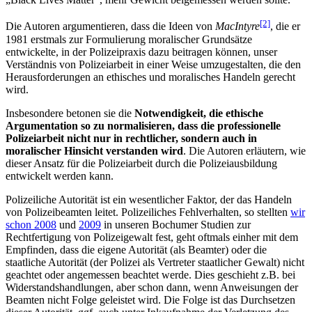
[2]
Die Autoren argumentieren, dass die Ideen von
MacIntyre
, die er
1981 erstmals zur Formulierung moralischer Grundsätze
entwickelte, in der Polizeipraxis dazu beitragen können, unser
Verständnis von Polizeiarbeit in einer Weise umzugestalten, die den
Herausforderungen an ethisches und moralisches Handeln gerecht
wird.
Insbesondere betonen sie die
Notwendigkeit, die ethische
Argumentation so zu normalisieren, dass die professionelle
Polizeiarbeit nicht nur in rechtlicher, sondern auch in
moralischer Hinsicht verstanden wird
. Die Autoren erläutern, wie
dieser Ansatz für die Polizeiarbeit durch die Polizeiausbildung
entwickelt werden kann.
Polizeiliche Autorität ist ein wesentlicher Faktor, der das Handeln
von Polizeibeamten leitet. Polizeiliches Fehlverhalten, so stellten
wir
schon 2008
und
2009
in unseren Bochumer Studien zur
Rechtfertigung von Polizeigewalt fest, geht oftmals einher mit dem
Empfinden, dass die eigene Autorität (als Beamter) oder die
staatliche Autorität (der Polizei als Vertreter staatlicher Gewalt) nicht
geachtet oder angemessen beachtet werde. Dies geschieht z.B. bei
Widerstandshandlungen, aber schon dann, wenn Anweisungen der
Beamten nicht Folge geleistet wird. Die Folge ist das Durchsetzen